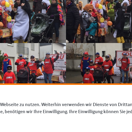
 Webseite zu nutzen. Weiterhin verwenden wir Dienste von Drittan
benötigen wir Ihre Einwilligung. Ihre Einwilligung können Sie jed
IM WEB
L
CDU Saar
I