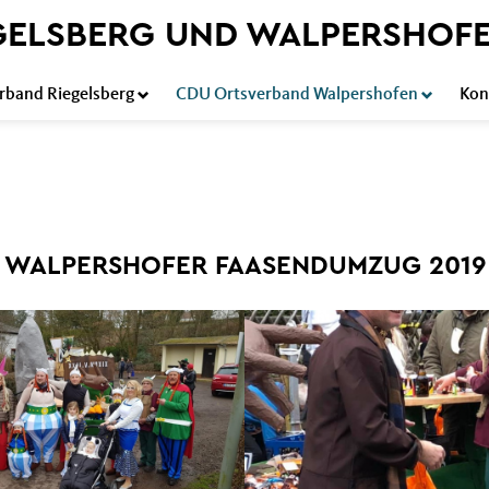
EGELSBERG UND WALPERSHOF
rband Riegelsberg
CDU Ortsverband Walpershofen
Kon
WALPERSHOFER FAASENDUMZUG 2019