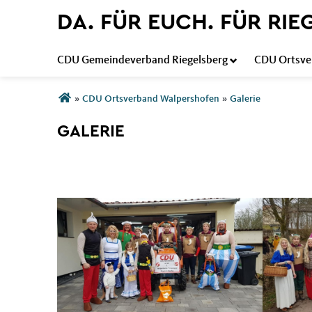
DA. FÜR EUCH. FÜR RI
CDU Gemeindeverband Riegelsberg
CDU Ortsve
Sie sind hier
»
CDU Ortsverband Walpershofen
»
Galerie
GALERIE